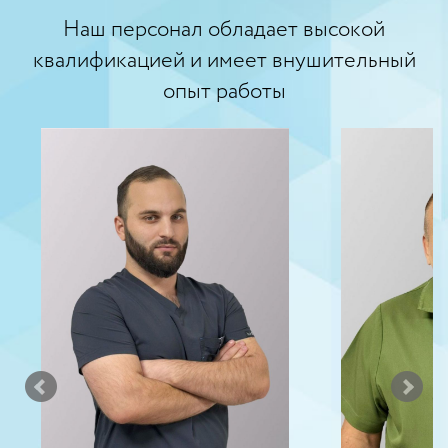
Наш персонал обладает высокой
квалификацией и имеет внушительный
опыт работы
КР
Э
Хирург-и
понедельн
1