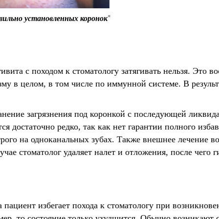
вильно установленных коронок
вита с походом к стоматологу затягивать нельзя. Это в
изму в целом, в том числе по иммунной системе. В резуль
анение загрязнения под коронкой с последующей ликвид
ся достаточно редко, так как нет гарантии полного изба
строго на одноканальных зубах. Также внешнее лечение в
лучае стоматолог удаляет налет и отложения, после чего 
а пациент избегает похода к стоматологу при возникнов
ь мер, то состояние только ухудшится. Обычно возникают