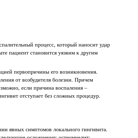
оспалительный процесс, который наносит удар
тате пациент становится уязвим к другим
ацией первопричины его возникновения.
вления от возбудителя болезни. Причем
озможно, если причина воспаления –
гингивит отступает без сложных процедур.
ении явных симптомов локального гингивита.
 следующие осложнения: остеомиелит;