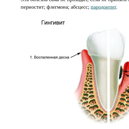
периостит; флегмона; абсцесс;
пародонтит
.