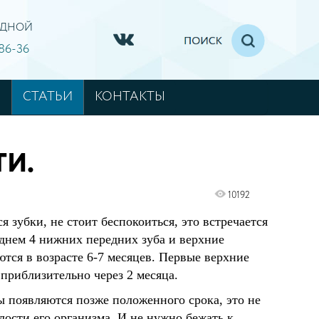
ХОДНОЙ
-86-36
М
СТАТЬИ
КОНТАКТЫ
ТИ.
10192
я зубки, не стоит беспокоиться, это встречается
еднем 4 нижних передних зуба и верхние
тся в возрасте 6-7 месяцев. Первые верхние
приблизительно через 2 месяца.
ы появляются позже положенного срока, это не
лости его организма. И не нужно бежать к